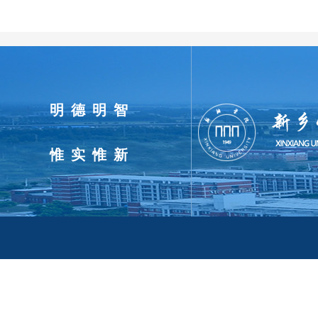
明德明智
惟实惟新