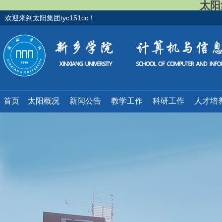
太阳集
欢迎来到太阳集团tyc151cc！
首页
太阳概况
新闻公告
教学工作
科研工作
人才培