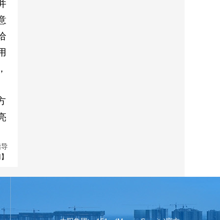
并
意
给
用
，
方
亮
指导
闭
】