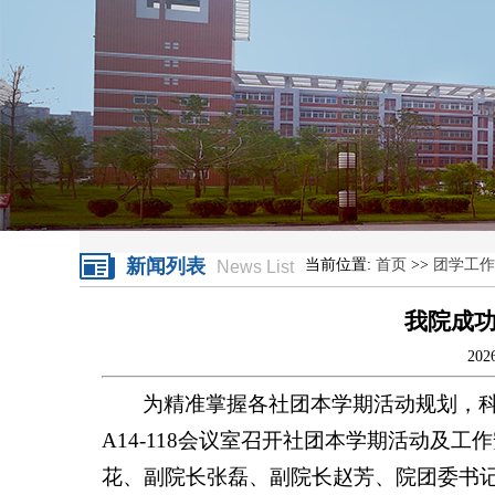
新闻列表
当前位置:
首页
>>
团学工作
News List
我院成
20
为精准掌握各社团本学期活动规划，科学
A14-118会议室召开社团本学期活动及
花、副院长张磊、副院长赵芳、院团委书