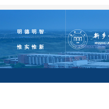
明德明智
惟实惟新