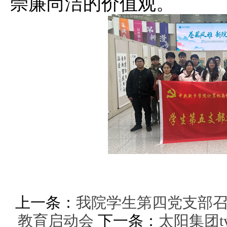
崇廉尚洁的价值观。
上一条：
我院学生第四党支部
教育启动会
下一条：
太阳集团t