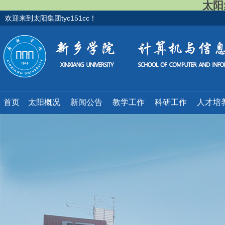
太阳集
欢迎来到太阳集团tyc151cc！
首页
太阳概况
新闻公告
教学工作
科研工作
人才培