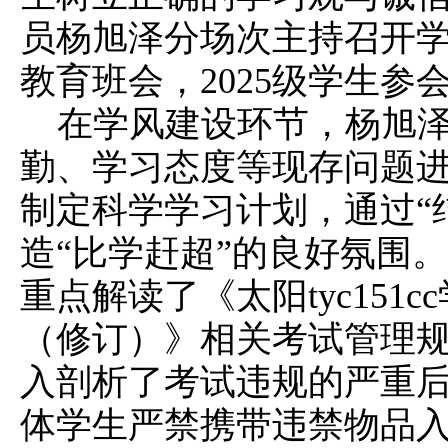
员杨旭泽分场次主持召开
教育班会，2025级学生参
在学风建设环节，杨旭
勤、学习态度等现存问题
制定科学学习计划，通过“
造“比学赶超”的良好氛围
重点解读了《太阳tyc151
（修订）》相关考试管理
入剖析了考试违规的严重
体学生严禁携带违禁物品