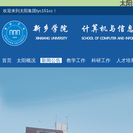
太阳集
欢迎来到太阳集团tyc151cc！
首页
太阳概况
新闻公告
教学工作
科研工作
人才培