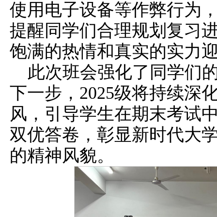
使用电子设备等作弊行为
提醒同学们合理规划复习
饱满的热情和真实的实力
此次班会强化了同学们
下一步，2025级将持续
风，引导学生在期末考试
双优答卷，彰显新时代大
的精神风貌。