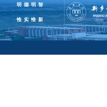
明德明智
惟实惟新